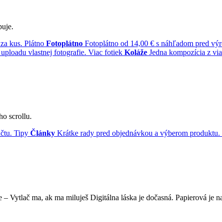
puje.
 za kus.
Plátno
Fotoplátno
Fotoplátno od 14,00 € s náhľadom pred vý
uploadu vlastnej fotografie.
Viac fotiek
Koláže
Jedna kompozícia z via
ho scrollu.
čtu.
Tipy
Články
Krátke rady pred objednávkou a výberom produktu.
ne – Vytlač ma, ak ma miluješ Digitálna láska je dočasná. Papierová je na