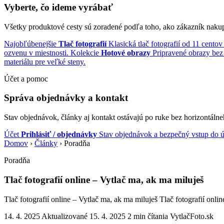
Vyberte, čo ideme vyrábať
Všetky produktové cesty sú zoradené podľa toho, ako zákazník naku
Najobľúbenejšie
Tlač fotografií
Klasická tlač fotografií od 11 centov
ozvenu v miestnosti.
Kolekcie
Hotové obrazy
Pripravené obrazy bez 
materiálu pre veľké steny.
Účet a pomoc
Správa objednávky a kontakt
Stav objednávok, články aj kontakt ostávajú po ruke bez horizontálne
Účet
Prihlásiť / objednávky
Stav objednávok a bezpečný vstup do ú
Domov
›
Články
›
Poradňa
Poradňa
Tlač fotografií online – Vytlač ma, ak ma miluješ
Tlač fotografií online – Vytlač ma, ak ma miluješ Tlač fotografií onli
14. 4. 2025
Aktualizované 15. 4. 2025
2 min čítania
VytlačFoto.sk