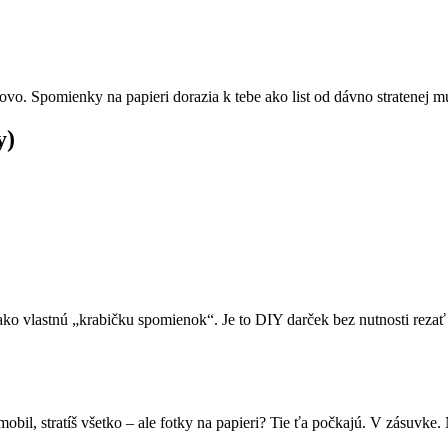
tovo. Spomienky na papieri dorazia k tebe ako list od dávno stratenej m
y)
o vlastnú „krabičku spomienok“. Je to DIY darček bez nutnosti rezať le
mobil, stratíš všetko – ale fotky na papieri? Tie ťa počkajú. V zásuvke. 