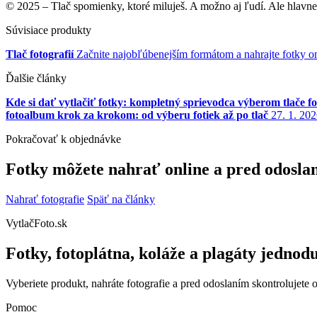
© 2025 – Tlač spomienky, ktoré miluješ. A možno aj ľudí. Ale hlavne 
Súvisiace produkty
Tlač fotografií
Začnite najobľúbenejším formátom a nahrajte fotky on
Ďalšie články
Kde si dať vytlačiť fotky: kompletný sprievodca výberom tlače fot
fotoalbum krok za krokom: od výberu fotiek až po tlač
27. 1. 20
Pokračovať k objednávke
Fotky môžete nahrať online a pred odoslan
Nahrať fotografie
Späť na články
VytlačFoto.sk
Fotky, fotoplátna, koláže a plagáty jednod
Vyberiete produkt, nahráte fotografie a pred odoslaním skontrolujete 
Pomoc