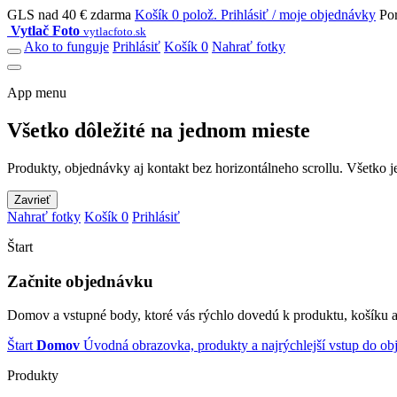
GLS nad 40 € zdarma
Košík 0 polož.
Prihlásiť / moje objednávky
Po
Vytlač Foto
vytlacfoto.sk
Ako to funguje
Prihlásiť
Košík 0
Nahrať fotky
App menu
Všetko dôležité na jednom mieste
Produkty, objednávky aj kontakt bez horizontálneho scrollu. Všetko j
Zavrieť
Nahrať fotky
Košík 0
Prihlásiť
Štart
Začnite objednávku
Domov a vstupné body, ktoré vás rýchlo dovedú k produktu, košíku a
Štart
Domov
Úvodná obrazovka, produkty a najrýchlejší vstup do ob
Produkty