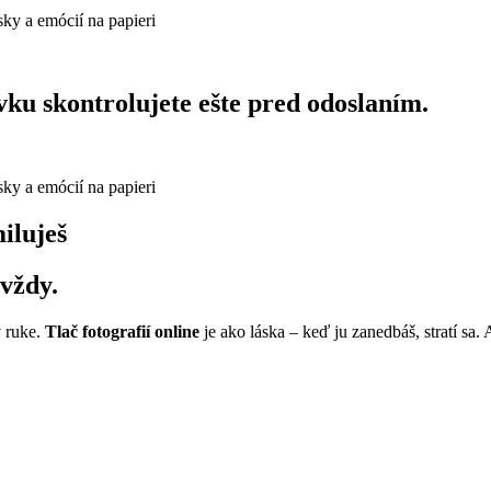
vku skontrolujete ešte pred odoslaním.
iluješ
avždy.
v ruke.
Tlač fotografií online
je ako láska – keď ju zanedbáš, stratí sa. 