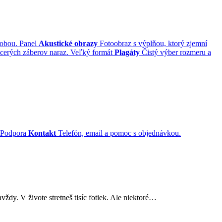
robou.
Panel
Akustické obrazy
Fotoobraz s výplňou, ktorý zjemní
cerých záberov naraz.
Veľký formát
Plagáty
Čistý výber rozmeru a
Podpora
Kontakt
Telefón, email a pomoc s objednávkou.
vždy. V živote stretneš tisíc fotiek. Ale niektoré…