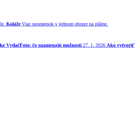
ie.
Koláže
Viac spomienok v jednom obraze na plátne.
ke VytlačFoto: čo znamenajú možnosti
27. 1. 2026
Ako vytvoriť