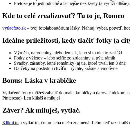
Pretože je to jednoduché a lacnejšie než kvety (a vydrží dlhšie).
Kde to celé zrealizovať? Tu to je, Romeo
vytlacfoto.sk
– tvoj fotolaboratórium lásky. Nahraj, vyber, potvrď, ho
Ideálne príležitosti, kedy tlačiť fotky (a cit
Výročia, narodeniny, alebo len tak, lebo si to niekto zaslúži
Fotky z výletov – lebo selfie zo zrúcaniny si pýta rámik
Svadby, zásnuby, letné romániky (aj tie, ktoré trvali len 3 dni)
Darčeky na poslednú chvíľu – rýchle, krásne a emotívne
Bonus: Láska v krabičke
Vytlačené fotky môžeš zabaliť do malej krabičky a darovať niekomu ak
Pintereste). Len klikáš a miluješ.
Záver? Ak miluješ, vytlač.
Klikni tu
a vytlač to, čo pre teba niečo znamená. Lebo keď raz stratíš 