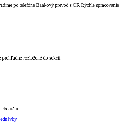
radíme po telefóne
Bankový prevod s QR
Rýchle spracovanie
e prehľadne rozložené do sekcií.
lebo účtu.
jednávky.