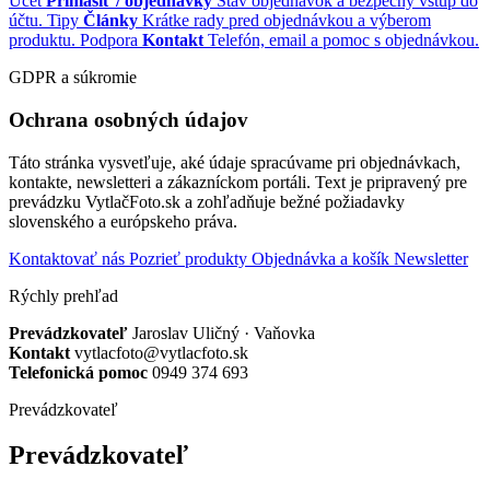
Účet
Prihlásiť / objednávky
Stav objednávok a bezpečný vstup do
účtu.
Tipy
Články
Krátke rady pred objednávkou a výberom
produktu.
Podpora
Kontakt
Telefón, email a pomoc s objednávkou.
GDPR a súkromie
Ochrana osobných údajov
Táto stránka vysvetľuje, aké údaje spracúvame pri objednávkach,
kontakte, newsletteri a zákazníckom portáli. Text je pripravený pre
prevádzku VytlačFoto.sk a zohľadňuje bežné požiadavky
slovenského a európskeho práva.
Kontaktovať nás
Pozrieť produkty
Objednávka a košík
Newsletter
Rýchly prehľad
Prevádzkovateľ
Jaroslav Uličný · Vaňovka
Kontakt
vytlacfoto@vytlacfoto.sk
Telefonická pomoc
0949 374 693
Prevádzkovateľ
Prevádzkovateľ