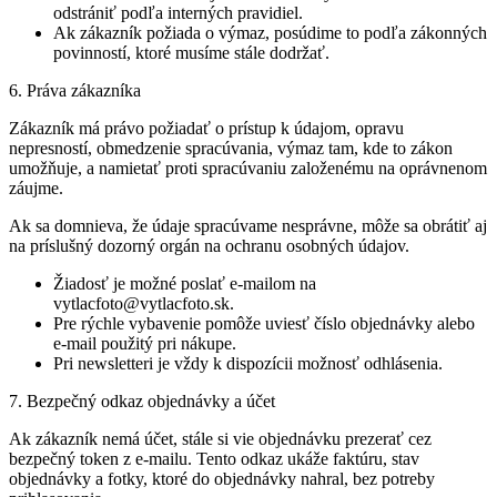
odstrániť podľa interných pravidiel.
Ak zákazník požiada o výmaz, posúdime to podľa zákonných
povinností, ktoré musíme stále dodržať.
6. Práva zákazníka
Zákazník má právo požiadať o prístup k údajom, opravu
nepresností, obmedzenie spracúvania, výmaz tam, kde to zákon
umožňuje, a namietať proti spracúvaniu založenému na oprávnenom
záujme.
Ak sa domnieva, že údaje spracúvame nesprávne, môže sa obrátiť aj
na príslušný dozorný orgán na ochranu osobných údajov.
Žiadosť je možné poslať e-mailom na
vytlacfoto@vytlacfoto.sk.
Pre rýchle vybavenie pomôže uviesť číslo objednávky alebo
e-mail použitý pri nákupe.
Pri newsletteri je vždy k dispozícii možnosť odhlásenia.
7. Bezpečný odkaz objednávky a účet
Ak zákazník nemá účet, stále si vie objednávku prezerať cez
bezpečný token z e-mailu. Tento odkaz ukáže faktúru, stav
objednávky a fotky, ktoré do objednávky nahral, bez potreby