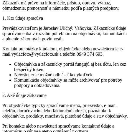
Zákazník má právo na informácie, prístup, opravu, výmaz,
obmedzenie, prenosnosť a námietku podľa platných predpisov.
1. Kto údaje spracúva
Prevádzkovateľom je Jaroslav Uličný, Vaňovka. Zákaznícke údaje
spracúvame iba v rozsahu potrebnom na objednávku, komunikáciu
a plnenie zákonných povinností.
Kontakt pre otázky k údajom, objednávke alebo newsletteru je e-
mail vytlacfoto@vytlacfoto.sk a telefón 0949 374 693.
Objednávka a zákaznícky portál fungujú aj bez účtu, len cez
bezpečný token.
Newsletter je možné odhlásiť kedykoľvek.
Komunikácia objednávky sa môže archivovať pre potreby
podpory a dokladovania.
2. Aké údaje získavame
Pri objednávke typicky spracúvame meno, priezvisko, e-mail,
telefón, doručovaciu alebo fakturačnú adresu, poznámku k
objednávke, produkty, množstvá, platobné údaje a stav objednávky.
Pri kontakte alebo newsletteri spracúvame kontaktné údaje a
informáciu o súhlase alebo odhlásení z odberu.