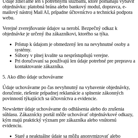
Údaje zdieľame len s potrebnými službami, ktoré pomáhajú vybaviť
objednávku: platobná brána alebo bankový modul, dopravca, e-
mailový nástroj Mail AI, prípadne účtovníctvo a technická podpora
webu.
Verejné zverejňovanie údajov sa nerobí. Bezpečný odkaz k
objednávke je určený iba zákazníkovi, ktorého sa týka.
Prístup k údajom je obmedzený len na nevyhnutné osoby a
systémy.
Súbory v plnej kvalite sa nesprístupňujú verejne.
Pri doručovaní sa používajú len údaje potrebné pre prepravu a
kontaktovanie zákazníka.
5. Ako dlho údaje uchovávame
Údaje uchovávame po čas nevyhnutný na vybavenie objednávky,
doručenie, riešenie prípadnej reklamácie a splnenie zákonných
povinností týkajúcich sa účtovníctva a evidencie.
Newsletter údaje uchovávame do odhlásenia alebo do zrušenia
súhlasu. Zákaznícky portál môže uchovávať objednávkové odkazy,
kým majú praktický význam pre zákazníka alebo vnútornú
evidenciu.
Staré a neaktuálne údaje sa môžu anonymizovať alebo