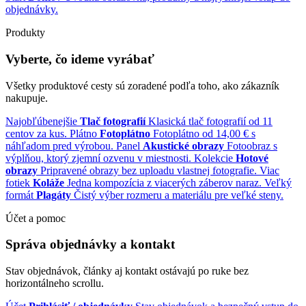
objednávky.
Produkty
Vyberte, čo ideme vyrábať
Všetky produktové cesty sú zoradené podľa toho, ako zákazník
nakupuje.
Najobľúbenejšie
Tlač fotografií
Klasická tlač fotografií od 11
centov za kus.
Plátno
Fotoplátno
Fotoplátno od 14,00 € s
náhľadom pred výrobou.
Panel
Akustické obrazy
Fotoobraz s
výplňou, ktorý zjemní ozvenu v miestnosti.
Kolekcie
Hotové
obrazy
Pripravené obrazy bez uploadu vlastnej fotografie.
Viac
fotiek
Koláže
Jedna kompozícia z viacerých záberov naraz.
Veľký
formát
Plagáty
Čistý výber rozmeru a materiálu pre veľké steny.
Účet a pomoc
Správa objednávky a kontakt
Stav objednávok, články aj kontakt ostávajú po ruke bez
horizontálneho scrollu.