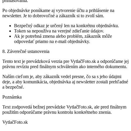
prihlasovania.
Po objednávke ponúkame aj vytvorenie účtu a prihlásenie na
newsletter. Je to dobrovoľné a zákazník si to zvolí sám.
Bezpečný odkaz je určený len na konkrétnu objednávku.
Token sa nepoužíva na verejné zdieľanie údajov.
Ak je potrebná zmena alebo problém, zákazník môže
odpovedať priamo na e-mail objednávky.
8. Záverečné ustanovenia
Tento text je prevádzková verzia pre VytlačFoto.sk a odporúčame jej
právnu revíziu pred finálnym schválením ako interného dokumentu.
Naším cieľom je, aby zákazník vedel presne, čo sa s jeho údajmi
deje, a aby komunikácia, objednávka aj newsletter zostali prehľadné
a bezpečné.
Poznámka
Text zodpovedá bežnej prevádzke VytlačFoto.sk, ale pred finálnym
použitím odporúčame právnu kontrolu konkrétneho znenia.
VytlačFoto.sk