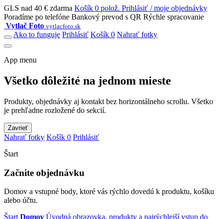
GLS nad 40 € zdarma
Košík 0 polož.
Prihlásiť / moje objednávky
Poradíme po telefóne
Bankový prevod s QR
Rýchle spracovanie
Vytlač Foto
vytlacfoto.sk
Ako to funguje
Prihlásiť
Košík 0
Nahrať fotky
App menu
Všetko dôležité na jednom mieste
Produkty, objednávky aj kontakt bez horizontálneho scrollu. Všetko
je prehľadne rozložené do sekcií.
Zavrieť
Nahrať fotky
Košík 0
Prihlásiť
Štart
Začnite objednávku
Domov a vstupné body, ktoré vás rýchlo dovedú k produktu, košíku
alebo účtu.
Štart
Domov
Úvodná obrazovka, produkty a najrýchlejší vstup do