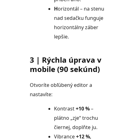
H
orizontál – na stenu
nad sedačku funguje
horizontálny záber
lepšie.
3 | Rýchla úprava v
mobile (90 sekúnd)
Otvoríte obľúbený editor a
nastavíte:
Kontrast
+10 %
–
plátno „zje“ trochu
čiernej, doplňte ju.
Vibrance
+12 %
,