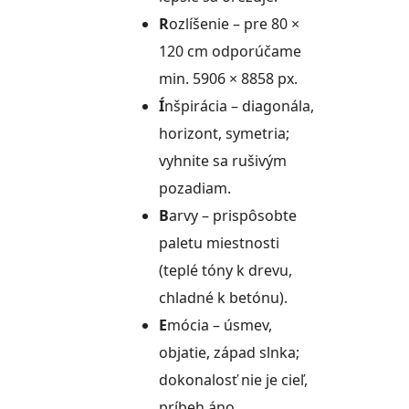
R
ozlíšenie – pre 80 ×
120 cm odporúčame
min. 5906 × 8858 px.
Í
nšpirácia – diagonála,
horizont, symetria;
vyhnite sa rušivým
pozadiam.
B
arvy – prispôsobte
paletu miestnosti
(teplé tóny k drevu,
chladné k betónu).
E
mócia – úsmev,
objatie, západ slnka;
dokonalosť nie je cieľ,
príbeh áno.