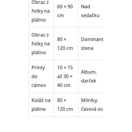
Obraz z
60 × 90
Nad
fotky na
95 €
cm
sedačku
plátno
Obraz z
80 ×
Dominantná
fotky na
135 €
120 cm
stena
plátno
Printy
10 × 15
Album,
od 0,29
do
až 30 ×
darček
ks
rámov
40 cm
Koláž na
80 ×
Milníky,
135 €
plátne
120 cm
časová os