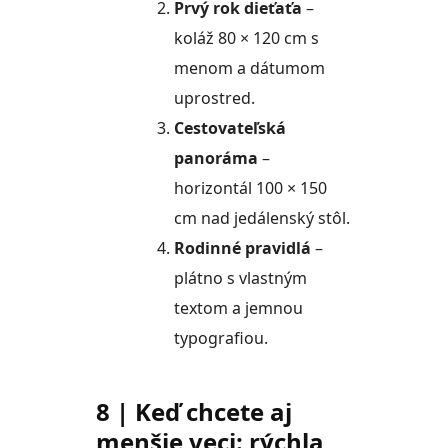
Prvý rok dieťaťa
–
koláž 80 × 120 cm s
menom a dátumom
uprostred.
Cestovateľská
panoráma
–
horizontál 100 × 150
cm nad jedálenský stôl.
Rodinné pravidlá
–
plátno s vlastným
textom a jemnou
typografiou.
8 | Keď chcete aj
menšie veci: rýchla