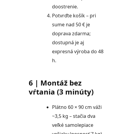
doostrenie.
Potvrďte košík – pri
sume nad 50 € je
doprava zdarma;
dostupná je aj
expresná výroba do 48
h.
6 | Montáž bez
vŕtania (3 minúty)
Plátno 60 × 90 cm váži
~3,5 kg – stačia dva
veľké samolepiace
vešiaky (nosnosť 7 kg).