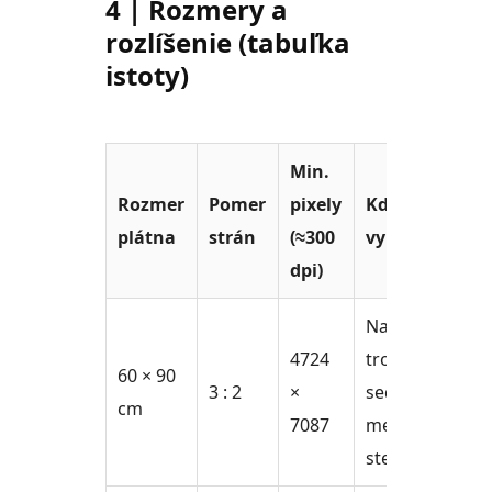
4 | Rozmery a
rozlíšenie (tabuľka
istoty)
Min.
Rozmer
Pomer
pixely
Kde
plátna
strán
(≈300
vynikne
dpi)
Nad
4724
trojmiestnu
60 × 90
3 : 2
×
sedačku,
cm
7087
menšia
stena