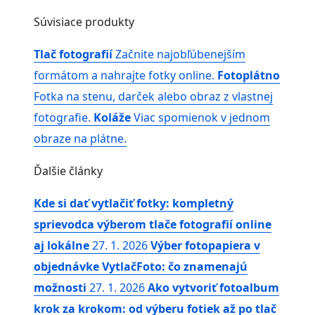
Súvisiace produkty
Tlač fotografií
Začnite najobľúbenejším
formátom a nahrajte fotky online.
Fotoplátno
Fotka na stenu, darček alebo obraz z vlastnej
fotografie.
Koláže
Viac spomienok v jednom
obraze na plátne.
Ďalšie články
Kde si dať vytlačiť fotky: kompletný
sprievodca výberom tlače fotografií online
aj lokálne
27. 1. 2026
Výber fotopapiera v
objednávke VytlačFoto: čo znamenajú
možnosti
27. 1. 2026
Ako vytvoriť fotoalbum
krok za krokom: od výberu fotiek až po tlač