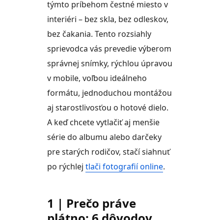
týmto príbehom čestné miesto v
interiéri – bez skla, bez odleskov,
bez čakania. Tento rozsiahly
sprievodca vás prevedie výberom
správnej snímky, rýchlou úpravou
v mobile, voľbou ideálneho
formátu, jednoduchou montážou
aj starostlivosťou o hotové dielo.
A keď chcete vytlačiť aj menšie
série do albumu alebo darčeky
pre starých rodičov, stačí siahnuť
po rýchlej
tlači fotografií online
.
1 | Prečo práve
plátno: 6 dôvodov,