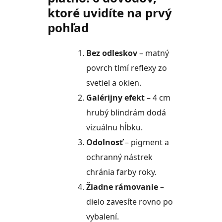
ktoré uvidíte na prvý
pohľad
Bez odleskov
– matný
povrch tlmí reflexy zo
svetiel a okien.
Galérijny efekt
– 4 cm
hrubý blindrám dodá
vizuálnu hĺbku.
Odolnosť
– pigment a
ochranný nástrek
chránia farby roky.
Žiadne rámovanie
–
dielo zavesíte rovno po
vybalení.