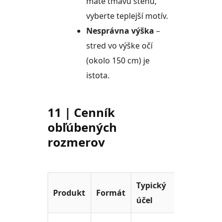
máte tmavú stenu,
vyberte teplejší motív.
Nesprávna výška
–
stred vo výške očí
(okolo 150 cm) je
istota.
11 | Cenník
obľúbených
rozmerov
Typický
Orient
Produkt
Formát
účel
cena