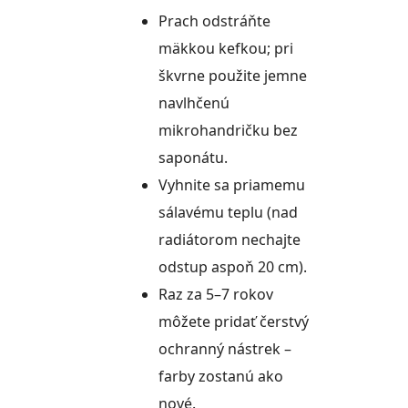
Prach odstráňte
mäkkou kefkou; pri
škvrne použite jemne
navlhčenú
mikrohandričku bez
saponátu.
Vyhnite sa priamemu
sálavému teplu (nad
radiátorom nechajte
odstup aspoň 20 cm).
Raz za 5–7 rokov
môžete pridať čerstvý
ochranný nástrek –
farby zostanú ako
nové.