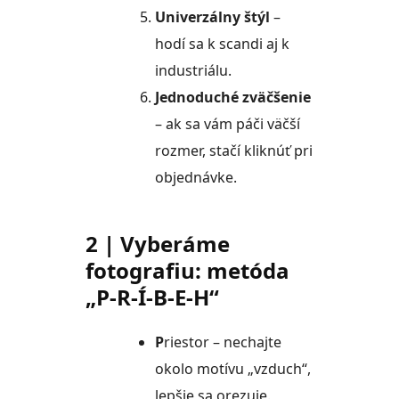
Univerzálny štýl
–
hodí sa k scandi aj k
industriálu.
Jednoduché zväčšenie
– ak sa vám páči väčší
rozmer, stačí kliknúť pri
objednávke.
2 | Vyberáme
fotografiu: metóda
„P-R-Í-B-E-H“
P
riestor – nechajte
okolo motívu „vzduch“,
lepšie sa orezuje.