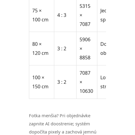
5315
75 ×
Jedáleň,
4 : 3
×
100 cm
spálňa
7087
5906
80 ×
Dominanta
3 : 2
×
120 cm
obývačky
8858
7087
100 ×
Loft, vysoký
3 : 2
×
150 cm
strop
10630
Fotka menšia? Pri objednávke
zapnite AI doostrenie; systém
dopočíta pixely a zachová jemnú