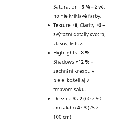
Saturation
−3 %
– živé,
no nie krikľavé farby.
Texture
+8
, Clarity
+6
–
zvýrazní detaily svetra,
vlasov, listov.
Highlights
−8 %
,
Shadows
+12 %
–
zachráni kresbu v
bielej košeli aj v
tmavom saku.
Orez na
3 : 2
(60 × 90
cm) alebo
4 : 3
(75 ×
100 cm).