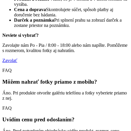
vyrába.
Cena a doprava
Skontrolujete súčet, spôsob platby aj
doručenie bez hádania.
Darček a poznámka
Pri splnení prahu sa zobrazí darček a
zostane priestor na poznámku.
Neviete si vybrať?
Zavolajte nám Po - Pia / 8:00 - 18:00 alebo nám napíšte. Pomôžeme
s rozmerom, kvalitou fotky aj nahratím.
Zavolať
FAQ
Môžem nahrať fotky priamo z mobilu?
Áno. Pri produkte otvoríte galériu telefónu a fotky vyberiete priamo
z nej.
FAQ
Uvidím cenu pred odoslaním?
Áno. Pred potvrdením objednávky vidíte produkt, rozmer, cenu,