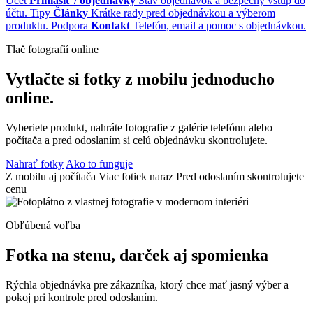
Účet
Prihlásiť / objednávky
Stav objednávok a bezpečný vstup do
účtu.
Tipy
Články
Krátke rady pred objednávkou a výberom
produktu.
Podpora
Kontakt
Telefón, email a pomoc s objednávkou.
Tlač fotografií online
Vytlačte si fotky z mobilu jednoducho
online.
Vyberiete produkt, nahráte fotografie z galérie telefónu alebo
počítača a pred odoslaním si celú objednávku skontrolujete.
Nahrať fotky
Ako to funguje
Z mobilu aj počítača
Viac fotiek naraz
Pred odoslaním skontrolujete
cenu
Obľúbená voľba
Fotka na stenu, darček aj spomienka
Rýchla objednávka pre zákazníka, ktorý chce mať jasný výber a
pokoj pri kontrole pred odoslaním.