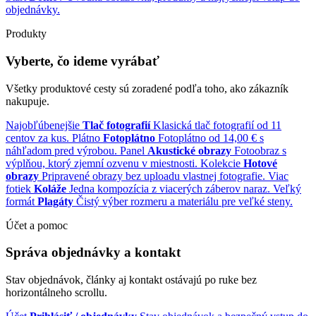
objednávky.
Produkty
Vyberte, čo ideme vyrábať
Všetky produktové cesty sú zoradené podľa toho, ako zákazník
nakupuje.
Najobľúbenejšie
Tlač fotografií
Klasická tlač fotografií od 11
centov za kus.
Plátno
Fotoplátno
Fotoplátno od 14,00 € s
náhľadom pred výrobou.
Panel
Akustické obrazy
Fotoobraz s
výplňou, ktorý zjemní ozvenu v miestnosti.
Kolekcie
Hotové
obrazy
Pripravené obrazy bez uploadu vlastnej fotografie.
Viac
fotiek
Koláže
Jedna kompozícia z viacerých záberov naraz.
Veľký
formát
Plagáty
Čistý výber rozmeru a materiálu pre veľké steny.
Účet a pomoc
Správa objednávky a kontakt
Stav objednávok, články aj kontakt ostávajú po ruke bez
horizontálneho scrollu.