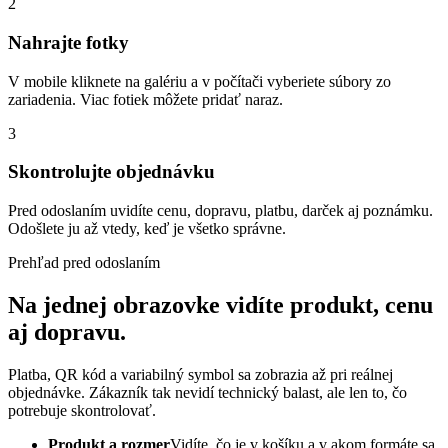
2
Nahrajte fotky
V mobile kliknete na galériu a v počítači vyberiete súbory zo
zariadenia. Viac fotiek môžete pridať naraz.
3
Skontrolujte objednávku
Pred odoslaním uvidíte cenu, dopravu, platbu, darček aj poznámku.
Odošlete ju až vtedy, keď je všetko správne.
Prehľad pred odoslaním
Na jednej obrazovke vidíte produkt, cenu
aj dopravu.
Platba, QR kód a variabilný symbol sa zobrazia až pri reálnej
objednávke. Zákazník tak nevidí technický balast, ale len to, čo
potrebuje skontrolovať.
Produkt a rozmer
Vidíte, čo je v košíku a v akom formáte sa