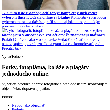
Kde si dať vytlačiť fotky: kompletný sprievodca
27. 1. 2026
výberom tlače fotografií online aj lokálne
Kompletný sprievodca
výberom miesta na tlač fotografií online aj lokálne s praktickým
porovnaním a checklistom.
Výber
27. 1. 2026
fotopapiera v objednávke VytlačFoto: čo znamenajú možnosti
Praktický návod, ako v objednávke VytlačFoto čítať konkrétny
názov papiera, povrch, značku a gramáž a čo skontrolovať pred…
Prečítať tipy
VytlačFoto.sk
Fotky, fotoplátna, koláže a plagáty
jednoducho online.
Vyberiete produkt, nahráte fotografie a pred odoslaním skontrolujete
objednávku, dopravu aj platbu.
Pomoc
Návod: ako objednať
Podmienky