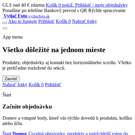
GLS nad 40 € zdarma
Košík 0 polož.
Prihlásiť / moje objednávky
Poradíme po telefóne
Bankový prevod s QR
Rýchle spracovanie
Vytlač Foto
vytlacfoto.sk
Ako to funguje
Prihlásiť
Košík 0
Nahrať fotky
App menu
Všetko dôležité na jednom mieste
Produkty, objednávky aj kontakt bez horizontálneho scrollu. Všetko
je prehľadne rozložené do sekcií.
Zavrieť
Nahrať fotky
Košík 0
Prihlásiť
Štart
Začnite objednávku
Domov a vstupné body, ktoré vás rýchlo dovedú k produktu, košíku
alebo účtu.
Štart
Domov
Úvodná obrazovka, produkty a najrýchlejší vstup do