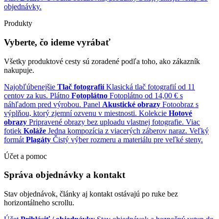
objednávky.
Produkty
Vyberte, čo ideme vyrábať
Všetky produktové cesty sú zoradené podľa toho, ako zákazník
nakupuje.
Najobľúbenejšie
Tlač fotografií
Klasická tlač fotografií od 11
centov za kus.
Plátno
Fotoplátno
Fotoplátno od 14,00 € s
náhľadom pred výrobou.
Panel
Akustické obrazy
Fotoobraz s
výplňou, ktorý zjemní ozvenu v miestnosti.
Kolekcie
Hotové
obrazy
Pripravené obrazy bez uploadu vlastnej fotografie.
Viac
fotiek
Koláže
Jedna kompozícia z viacerých záberov naraz.
Veľký
formát
Plagáty
Čistý výber rozmeru a materiálu pre veľké steny.
Účet a pomoc
Správa objednávky a kontakt
Stav objednávok, články aj kontakt ostávajú po ruke bez
horizontálneho scrollu.