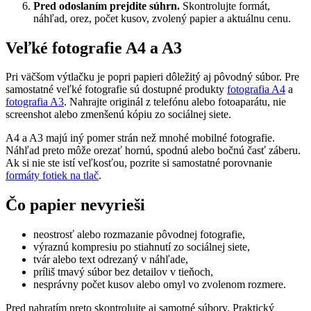
Pred odoslaním prejdite súhrn.
Skontrolujte formát,
náhľad, orez, počet kusov, zvolený papier a aktuálnu cenu.
Veľké fotografie A4 a A3
Pri väčšom výtlačku je popri papieri dôležitý aj pôvodný súbor. Pre
samostatné veľké fotografie sú dostupné produkty
fotografia A4
a
fotografia A3
. Nahrajte originál z telefónu alebo fotoaparátu, nie
screenshot alebo zmenšenú kópiu zo sociálnej siete.
A4 a A3 majú iný pomer strán než mnohé mobilné fotografie.
Náhľad preto môže orezať hornú, spodnú alebo bočnú časť záberu.
Ak si nie ste istí veľkosťou, pozrite si samostatné porovnanie
formáty fotiek na tlač
.
Čo papier nevyrieši
neostrosť alebo rozmazanie pôvodnej fotografie,
výraznú kompresiu po stiahnutí zo sociálnej siete,
tvár alebo text odrezaný v náhľade,
príliš tmavý súbor bez detailov v tieňoch,
nesprávny počet kusov alebo omyl vo zvolenom rozmere.
Pred nahratím preto skontrolujte aj samotné súbory. Praktický