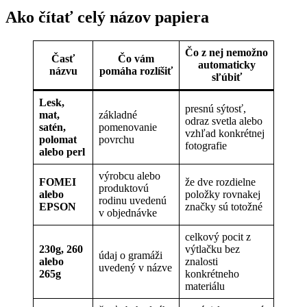
Ako čítať celý názov papiera
Čo z nej nemožno
Časť
Čo vám
automaticky
názvu
pomáha rozlíšiť
sľúbiť
Lesk,
presnú sýtosť,
mat,
základné
odraz svetla alebo
satén,
pomenovanie
vzhľad konkrétnej
polomat
povrchu
fotografie
alebo perl
výrobcu alebo
FOMEI
že dve rozdielne
produktovú
alebo
položky rovnakej
rodinu uvedenú
EPSON
značky sú totožné
v objednávke
celkový pocit z
230g, 260
výtlačku bez
údaj o gramáži
alebo
znalosti
uvedený v názve
265g
konkrétneho
materiálu