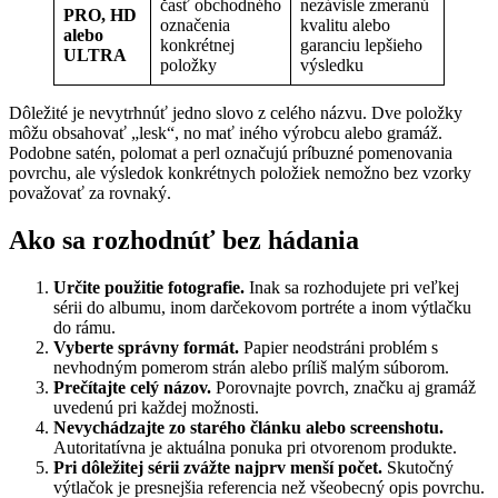
časť obchodného
nezávisle zmeranú
PRO, HD
označenia
kvalitu alebo
alebo
konkrétnej
garanciu lepšieho
ULTRA
položky
výsledku
Dôležité je nevytrhnúť jedno slovo z celého názvu. Dve položky
môžu obsahovať „lesk“, no mať iného výrobcu alebo gramáž.
Podobne satén, polomat a perl označujú príbuzné pomenovania
povrchu, ale výsledok konkrétnych položiek nemožno bez vzorky
považovať za rovnaký.
Ako sa rozhodnúť bez hádania
Určite použitie fotografie.
Inak sa rozhodujete pri veľkej
sérii do albumu, inom darčekovom portréte a inom výtlačku
do rámu.
Vyberte správny formát.
Papier neodstráni problém s
nevhodným pomerom strán alebo príliš malým súborom.
Prečítajte celý názov.
Porovnajte povrch, značku aj gramáž
uvedenú pri každej možnosti.
Nevychádzajte zo starého článku alebo screenshotu.
Autoritatívna je aktuálna ponuka pri otvorenom produkte.
Pri dôležitej sérii zvážte najprv menší počet.
Skutočný
výtlačok je presnejšia referencia než všeobecný opis povrchu.