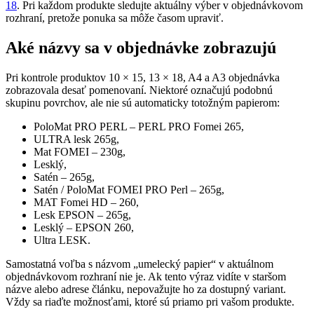
18
. Pri každom produkte sledujte aktuálny výber v objednávkovom
rozhraní, pretože ponuka sa môže časom upraviť.
Aké názvy sa v objednávke zobrazujú
Pri kontrole produktov 10 × 15, 13 × 18, A4 a A3 objednávka
zobrazovala desať pomenovaní. Niektoré označujú podobnú
skupinu povrchov, ale nie sú automaticky totožným papierom:
PoloMat PRO PERL – PERL PRO Fomei 265,
ULTRA lesk 265g,
Mat FOMEI – 230g,
Lesklý,
Satén – 265g,
Satén / PoloMat FOMEI PRO Perl – 265g,
MAT Fomei HD – 260,
Lesk EPSON – 265g,
Lesklý – EPSON 260,
Ultra LESK.
Samostatná voľba s názvom „umelecký papier“ v aktuálnom
objednávkovom rozhraní nie je. Ak tento výraz vidíte v staršom
názve alebo adrese článku, nepovažujte ho za dostupný variant.
Vždy sa riaďte možnosťami, ktoré sú priamo pri vašom produkte.