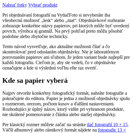
Nahrať fotky
Vybrať produkt
Pri objednávaní fotografií na VytlačFoto si nevyberáte iba
všeobecnú možnosť „lesk“ alebo „mat“. Objednávkové rozhranie
zobrazuje konkrétne názvy papierov, pri ktorých môže byť uvedený
povrch, výrobca aj gramáž. Na prvý pohľad preto môžu pôsobiť
podobne alebo zbytočne technicky.
Tento návod vysvetľuje, ako aktuálne možnosti čítať a čo
skontrolovať pred odoslaním objednávky. Nie je laboratórnym
porovnaním papierov ani sľubom, že jeden variant bude najlepší pre
každú fotografiu. Cieľom je, aby ste vedeli, čo v objednávke
označujete a kde si výslednú voľbu ešte raz overiť.
Kde sa papier vyberá
Najprv otvoríte konkrétny fotografický formát, nahráte fotografie a
pokračujete do editora. Papier je jedna z možností objednávky spolu
s rozmerom, orezom, počtom kusov a ďalšími nastaveniami.
Rozhodujúci je úplný názov, ktorý vidíte pri vybranom produkte,
nie skrátené pomenovanie z článku alebo staršej objednávky.
Pre klasický rozmer môžete začať na stránke
tlač fotografií 10 × 15
.
Väčší albumový alebo rámikový formát nájdete na
fotografie 13 ×