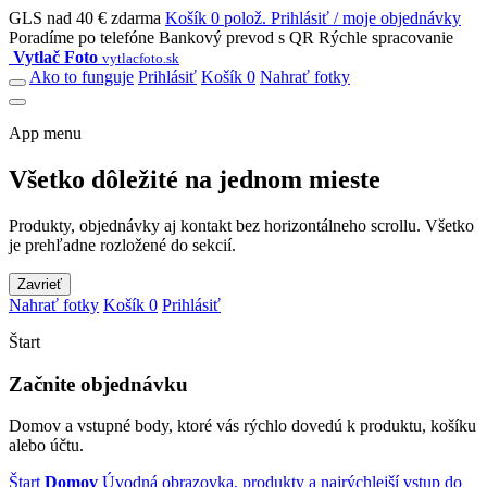
GLS nad 40 € zdarma
Košík 0 polož.
Prihlásiť / moje objednávky
Poradíme po telefóne
Bankový prevod s QR
Rýchle spracovanie
Vytlač Foto
vytlacfoto.sk
Ako to funguje
Prihlásiť
Košík 0
Nahrať fotky
App menu
Všetko dôležité na jednom mieste
Produkty, objednávky aj kontakt bez horizontálneho scrollu. Všetko
je prehľadne rozložené do sekcií.
Zavrieť
Nahrať fotky
Košík 0
Prihlásiť
Štart
Začnite objednávku
Domov a vstupné body, ktoré vás rýchlo dovedú k produktu, košíku
alebo účtu.
Štart
Domov
Úvodná obrazovka, produkty a najrýchlejší vstup do