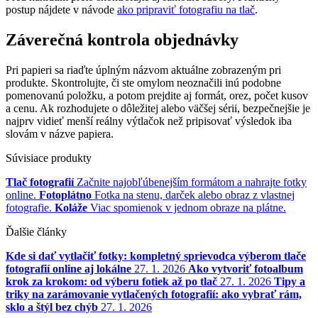
postup nájdete v návode
ako pripraviť fotografiu na tlač
.
Záverečná kontrola objednávky
Pri papieri sa riaďte úplným názvom aktuálne zobrazeným pri
produkte. Skontrolujte, či ste omylom neoznačili inú podobne
pomenovanú položku, a potom prejdite aj formát, orez, počet kusov
a cenu. Ak rozhodujete o dôležitej alebo väčšej sérii, bezpečnejšie je
najprv vidieť menší reálny výtlačok než pripisovať výsledok iba
slovám v názve papiera.
Súvisiace produkty
Tlač fotografií
Začnite najobľúbenejším formátom a nahrajte fotky
online.
Fotoplátno
Fotka na stenu, darček alebo obraz z vlastnej
fotografie.
Koláže
Viac spomienok v jednom obraze na plátne.
Ďalšie články
Kde si dať vytlačiť fotky: kompletný sprievodca výberom tlače
fotografií online aj lokálne
27. 1. 2026
Ako vytvoriť fotoalbum
krok za krokom: od výberu fotiek až po tlač
27. 1. 2026
Tipy a
triky na zarámovanie vytlačených fotografií: ako vybrať rám,
sklo a štýl bez chýb
27. 1. 2026