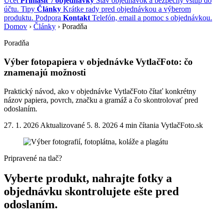
Účet
Prihlásiť / objednávky
Stav objednávok a bezpečný vstup do
účtu.
Tipy
Články
Krátke rady pred objednávkou a výberom
produktu.
Podpora
Kontakt
Telefón, email a pomoc s objednávkou.
Domov
›
Články
›
Poradňa
Poradňa
Výber fotopapiera v objednávke VytlačFoto: čo
znamenajú možnosti
Praktický návod, ako v objednávke VytlačFoto čítať konkrétny
názov papiera, povrch, značku a gramáž a čo skontrolovať pred
odoslaním.
27. 1. 2026
Aktualizované 5. 8. 2026
4 min čítania
VytlačFoto.sk
Pripravené na tlač?
Vyberte produkt, nahrajte fotky a
objednávku skontrolujete ešte pred
odoslaním.