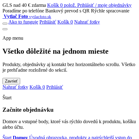
GLS nad 40 € zdarma
Košík 0 polož.
Prihlásiť / moje objednávky
Poradíme po telefóne
Bankový prevod s QR
Rýchle spracovanie
Vytlač Foto
vytlacfoto.sk
Ako to funguje
Prihlásiť
Košík 0
Nahrať fotky
App menu
Všetko dôležité na jednom mieste
Produkty, objednávky aj kontakt bez horizontálneho scrollu. Všetko
je prehľadne rozložené do sekcií.
Zavrieť
Nahrať fotky
Košík 0
Prihlásiť
Štart
Začnite objednávku
Domov a vstupné body, ktoré vás rýchlo dovedú k produktu, košíku
alebo účtu.
Štart
Domov
Úvodná obrazovka, produkty a najrýchlejší vstup do