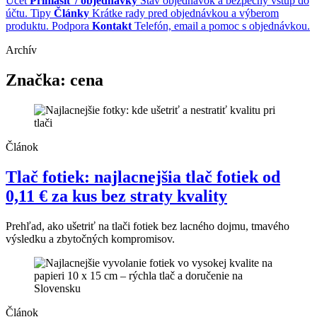
Účet
Prihlásiť / objednávky
Stav objednávok a bezpečný vstup do
účtu.
Tipy
Články
Krátke rady pred objednávkou a výberom
produktu.
Podpora
Kontakt
Telefón, email a pomoc s objednávkou.
Archív
Značka:
cena
Článok
Tlač fotiek: najlacnejšia tlač fotiek od
0,11 € za kus bez straty kvality
Prehľad, ako ušetriť na tlači fotiek bez lacného dojmu, tmavého
výsledku a zbytočných kompromisov.
Článok