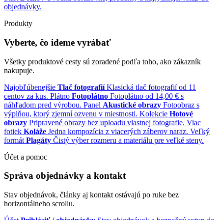
objednávky.
Produkty
Vyberte, čo ideme vyrábať
Všetky produktové cesty sú zoradené podľa toho, ako zákazník
nakupuje.
Najobľúbenejšie
Tlač fotografií
Klasická tlač fotografií od 11
centov za kus.
Plátno
Fotoplátno
Fotoplátno od 14,00 € s
náhľadom pred výrobou.
Panel
Akustické obrazy
Fotoobraz s
výplňou, ktorý zjemní ozvenu v miestnosti.
Kolekcie
Hotové
obrazy
Pripravené obrazy bez uploadu vlastnej fotografie.
Viac
fotiek
Koláže
Jedna kompozícia z viacerých záberov naraz.
Veľký
formát
Plagáty
Čistý výber rozmeru a materiálu pre veľké steny.
Účet a pomoc
Správa objednávky a kontakt
Stav objednávok, články aj kontakt ostávajú po ruke bez
horizontálneho scrollu.