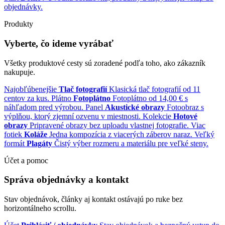
objednávky.
Produkty
Vyberte, čo ideme vyrábať
Všetky produktové cesty sú zoradené podľa toho, ako zákazník
nakupuje.
Najobľúbenejšie
Tlač fotografií
Klasická tlač fotografií od 11
centov za kus.
Plátno
Fotoplátno
Fotoplátno od 14,00 € s
náhľadom pred výrobou.
Panel
Akustické obrazy
Fotoobraz s
výplňou, ktorý zjemní ozvenu v miestnosti.
Kolekcie
Hotové
obrazy
Pripravené obrazy bez uploadu vlastnej fotografie.
Viac
fotiek
Koláže
Jedna kompozícia z viacerých záberov naraz.
Veľký
formát
Plagáty
Čistý výber rozmeru a materiálu pre veľké steny.
Účet a pomoc
Správa objednávky a kontakt
Stav objednávok, články aj kontakt ostávajú po ruke bez
horizontálneho scrollu.