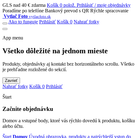
GLS nad 40 € zdarma
Košík 0 polož.
Prihlásiť / moje objednávky
Poradíme po telefóne
Bankový prevod s QR
Rýchle spracovanie
Vytlač Foto
vytlacfoto.sk
Ako to funguje
Prihlásiť
Košík 0
Nahrať fotky
App menu
Všetko dôležité na jednom mieste
Produkty, objednávky aj kontakt bez horizontálneho scrollu. Všetko
je prehľadne rozložené do sekcií.
Zavrieť
Nahrať fotky
Košík 0
Prihlásiť
Štart
Začnite objednávku
Domov a vstupné body, ktoré vás rýchlo dovedú k produktu, košíku
alebo účtu.
Štart
Domov
Úvodná obrazovka, produkty a najrýchlejší vstup do