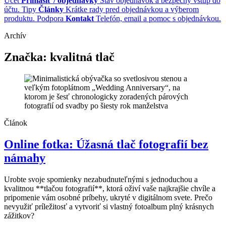
Účet
Prihlásiť / objednávky
Stav objednávok a bezpečný vstup do
účtu.
Tipy
Články
Krátke rady pred objednávkou a výberom
produktu.
Podpora
Kontakt
Telefón, email a pomoc s objednávkou.
Archív
Značka:
kvalitná tlač
Článok
Online fotka: Úžasná tlač fotografií bez
námahy
Urobte svoje spomienky nezabudnuteľnými s jednoduchou a
kvalitnou **tlačou fotografií**, ktorá oživí vaše najkrajšie chvíle a
pripomenie vám osobné príbehy, ukryté v digitálnom svete. Prečo
nevyužiť príležitosť a vytvoriť si vlastný fotoalbum plný krásnych
zážitkov?