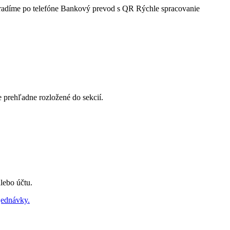
radíme po telefóne
Bankový prevod s QR
Rýchle spracovanie
e prehľadne rozložené do sekcií.
lebo účtu.
jednávky.