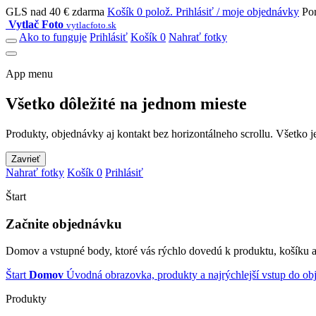
GLS nad 40 € zdarma
Košík 0 polož.
Prihlásiť / moje objednávky
Po
Vytlač Foto
vytlacfoto.sk
Ako to funguje
Prihlásiť
Košík 0
Nahrať fotky
App menu
Všetko dôležité na jednom mieste
Produkty, objednávky aj kontakt bez horizontálneho scrollu. Všetko j
Zavrieť
Nahrať fotky
Košík 0
Prihlásiť
Štart
Začnite objednávku
Domov a vstupné body, ktoré vás rýchlo dovedú k produktu, košíku a
Štart
Domov
Úvodná obrazovka, produkty a najrýchlejší vstup do ob
Produkty