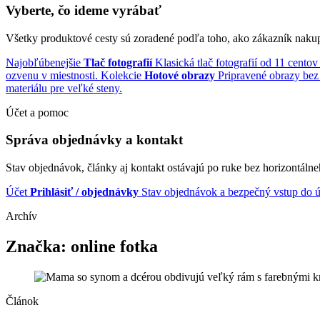
Vyberte, čo ideme vyrábať
Všetky produktové cesty sú zoradené podľa toho, ako zákazník naku
Najobľúbenejšie
Tlač fotografií
Klasická tlač fotografií od 11 centov
ozvenu v miestnosti.
Kolekcie
Hotové obrazy
Pripravené obrazy bez 
materiálu pre veľké steny.
Účet a pomoc
Správa objednávky a kontakt
Stav objednávok, články aj kontakt ostávajú po ruke bez horizontálne
Účet
Prihlásiť / objednávky
Stav objednávok a bezpečný vstup do ú
Archív
Značka:
online fotka
Článok