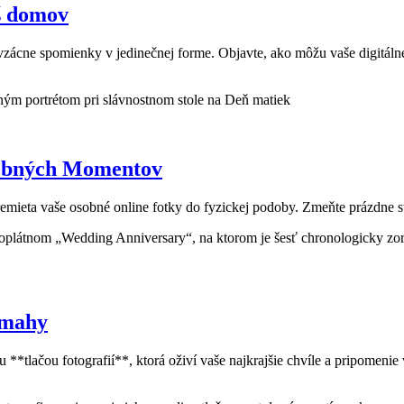
áš domov
vzácne spomienky v jedinečnej forme. Objavte, ako môžu vaše digitáln
sobných Momentov
ieta vaše osobné online fotky do fyzickej podoby. Zmeňte prázdne ste
námahy
*tlačou fotografií**, ktorá oživí vaše najkrajšie chvíle a pripomenie