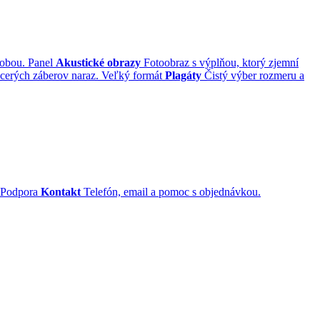
robou.
Panel
Akustické obrazy
Fotoobraz s výplňou, ktorý zjemní
cerých záberov naraz.
Veľký formát
Plagáty
Čistý výber rozmeru a
Podpora
Kontakt
Telefón, email a pomoc s objednávkou.