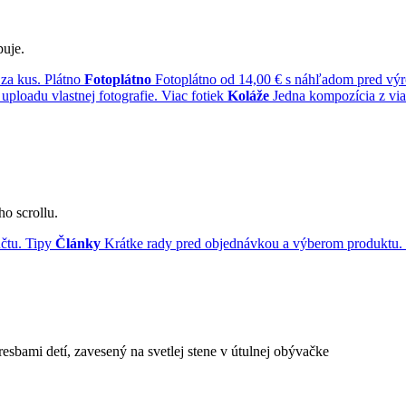
puje.
 za kus.
Plátno
Fotoplátno
Fotoplátno od 14,00 € s náhľadom pred vý
uploadu vlastnej fotografie.
Viac fotiek
Koláže
Jedna kompozícia z via
ho scrollu.
čtu.
Tipy
Články
Krátke rady pred objednávkou a výberom produktu.