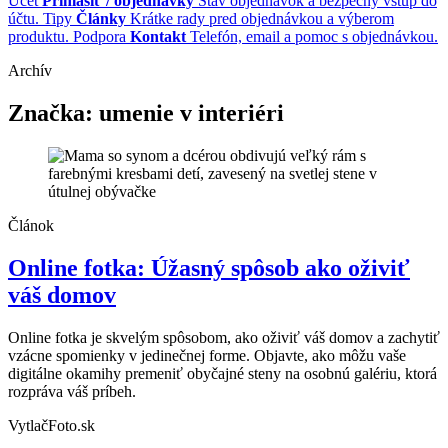
Účet
Prihlásiť / objednávky
Stav objednávok a bezpečný vstup do
účtu.
Tipy
Články
Krátke rady pred objednávkou a výberom
produktu.
Podpora
Kontakt
Telefón, email a pomoc s objednávkou.
Archív
Značka:
umenie v interiéri
Článok
Online fotka: Úžasný spôsob ako oživiť
váš domov
Online fotka je skvelým spôsobom, ako oživiť váš domov a zachytiť
vzácne spomienky v jedinečnej forme. Objavte, ako môžu vaše
digitálne okamihy premeniť obyčajné steny na osobnú galériu, ktorá
rozpráva váš príbeh.
VytlačFoto.sk