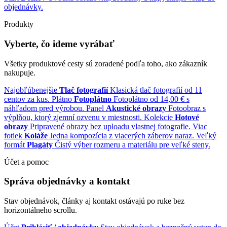
objednávky.
Produkty
Vyberte, čo ideme vyrábať
Všetky produktové cesty sú zoradené podľa toho, ako zákazník
nakupuje.
Najobľúbenejšie
Tlač fotografií
Klasická tlač fotografií od 11
centov za kus.
Plátno
Fotoplátno
Fotoplátno od 14,00 € s
náhľadom pred výrobou.
Panel
Akustické obrazy
Fotoobraz s
výplňou, ktorý zjemní ozvenu v miestnosti.
Kolekcie
Hotové
obrazy
Pripravené obrazy bez uploadu vlastnej fotografie.
Viac
fotiek
Koláže
Jedna kompozícia z viacerých záberov naraz.
Veľký
formát
Plagáty
Čistý výber rozmeru a materiálu pre veľké steny.
Účet a pomoc
Správa objednávky a kontakt
Stav objednávok, články aj kontakt ostávajú po ruke bez
horizontálneho scrollu.