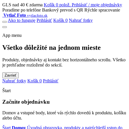
GLS nad 40 € zdarma
Košík 0 polož.
Prihlásiť / moje objednávky
Poradíme po telefóne
Bankový prevod s QR
Rýchle spracovanie
Vytlač Foto
vytlacfoto.sk
Ako to funguje
Prihlásiť
Košík 0
Nahrať fotky
App menu
Všetko dôležité na jednom mieste
Produkty, objednávky aj kontakt bez horizontálneho scrollu. Všetko
je prehľadne rozložené do sekcií.
Zavrieť
Nahrať fotky
Košík 0
Prihlásiť
Štart
Začnite objednávku
Domov a vstupné body, ktoré vás rýchlo dovedú k produktu, košíku
alebo účtu.
Štart
Domov
Úvodná obrazovka, produkty a najrýchlejší vstup do