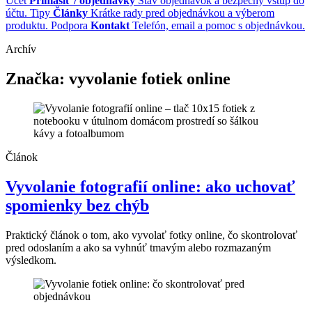
Účet
Prihlásiť / objednávky
Stav objednávok a bezpečný vstup do
účtu.
Tipy
Články
Krátke rady pred objednávkou a výberom
produktu.
Podpora
Kontakt
Telefón, email a pomoc s objednávkou.
Archív
Značka:
vyvolanie fotiek online
Článok
Vyvolanie fotografií online: ako uchovať
spomienky bez chýb
Praktický článok o tom, ako vyvolať fotky online, čo skontrolovať
pred odoslaním a ako sa vyhnúť tmavým alebo rozmazaným
výsledkom.