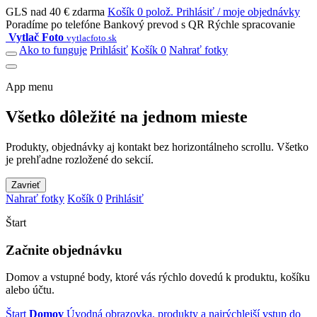
GLS nad 40 € zdarma
Košík 0 polož.
Prihlásiť / moje objednávky
Poradíme po telefóne
Bankový prevod s QR
Rýchle spracovanie
Vytlač Foto
vytlacfoto.sk
Ako to funguje
Prihlásiť
Košík 0
Nahrať fotky
App menu
Všetko dôležité na jednom mieste
Produkty, objednávky aj kontakt bez horizontálneho scrollu. Všetko
je prehľadne rozložené do sekcií.
Zavrieť
Nahrať fotky
Košík 0
Prihlásiť
Štart
Začnite objednávku
Domov a vstupné body, ktoré vás rýchlo dovedú k produktu, košíku
alebo účtu.
Štart
Domov
Úvodná obrazovka, produkty a najrýchlejší vstup do