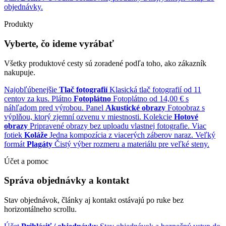
objednávky.
Produkty
Vyberte, čo ideme vyrábať
Všetky produktové cesty sú zoradené podľa toho, ako zákazník
nakupuje.
Najobľúbenejšie
Tlač fotografií
Klasická tlač fotografií od 11
centov za kus.
Plátno
Fotoplátno
Fotoplátno od 14,00 € s
náhľadom pred výrobou.
Panel
Akustické obrazy
Fotoobraz s
výplňou, ktorý zjemní ozvenu v miestnosti.
Kolekcie
Hotové
obrazy
Pripravené obrazy bez uploadu vlastnej fotografie.
Viac
fotiek
Koláže
Jedna kompozícia z viacerých záberov naraz.
Veľký
formát
Plagáty
Čistý výber rozmeru a materiálu pre veľké steny.
Účet a pomoc
Správa objednávky a kontakt
Stav objednávok, články aj kontakt ostávajú po ruke bez
horizontálneho scrollu.