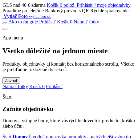
GLS nad 40 € zdarma
Košík 0 polož.
Prihlásiť / moje objednávky
Poradíme po telefóne
Bankový prevod s QR
Rýchle spracovanie
Vytlač Foto
vytlacfoto.sk
Ako to funguje
Prihlásiť
Košík 0
Nahrať fotky
App menu
Všetko dôležité na jednom mieste
Produkty, objednávky aj kontakt bez horizontálneho scrollu. Všetko
je prehľadne rozložené do sekcií.
Zavrieť
Nahrať fotky
Košík 0
Prihlásiť
Štart
Začnite objednávku
Domov a vstupné body, ktoré vás rýchlo dovedú k produktu, košíku
alebo účtu.
Štart
Domov
Úvodná obrazovka, produkty a najrýchlejší vstup do