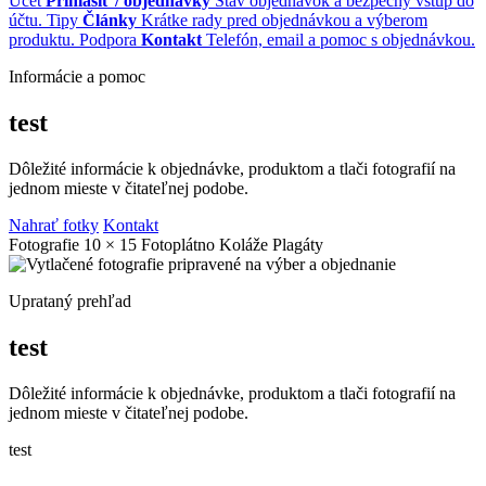
Účet
Prihlásiť / objednávky
Stav objednávok a bezpečný vstup do
účtu.
Tipy
Články
Krátke rady pred objednávkou a výberom
produktu.
Podpora
Kontakt
Telefón, email a pomoc s objednávkou.
Informácie a pomoc
test
Dôležité informácie k objednávke, produktom a tlači fotografií na
jednom mieste v čitateľnej podobe.
Nahrať fotky
Kontakt
Fotografie 10 × 15
Fotoplátno
Koláže
Plagáty
Uprataný prehľad
test
Dôležité informácie k objednávke, produktom a tlači fotografií na
jednom mieste v čitateľnej podobe.
test