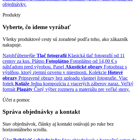
objednávky.
Produkty
Vyberte, čo ideme vyrábať
Všetky produktové cesty sú zoradené podľa toho, ako zákazník
nakupuje.
Najobľúbenejšie
Tlač fotografií
Klasická tlač fotografií od 11
centov za kus.
Plátno
Fotoplátno
Fotoplátno od 14,00 € s
náhľadom pred výrobou.
Panel
Akustické obrazy
Fotoobraz s
výplňou, ktorý zjemní ozvenu v miestnosti.
Kolekcie
Hotové
obrazy
Pripravené obrazy bez uploadu vlastnej fotografie.
Viac
fotiek
Koláže
Jedna kompozícia z viacerých záberov naraz.
Veľký
formát
Plagáty
Čistý výber rozmeru a materiálu pre veľké steny.
Účet a pomoc
Správa objednávky a kontakt
Stav objednávok, články aj kontakt ostávajú po ruke bez
horizontálneho scrollu.