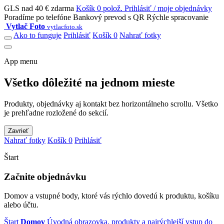
GLS nad 40 € zdarma
Košík 0 polož.
Prihlásiť / moje objednávky
Poradíme po telefóne
Bankový prevod s QR
Rýchle spracovanie
Vytlač Foto
vytlacfoto.sk
Ako to funguje
Prihlásiť
Košík 0
Nahrať fotky
App menu
Všetko dôležité na jednom mieste
Produkty, objednávky aj kontakt bez horizontálneho scrollu. Všetko
je prehľadne rozložené do sekcií.
Zavrieť
Nahrať fotky
Košík 0
Prihlásiť
Štart
Začnite objednávku
Domov a vstupné body, ktoré vás rýchlo dovedú k produktu, košíku
alebo účtu.
Štart
Domov
Úvodná obrazovka, produkty a najrýchlejší vstup do