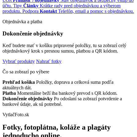
Účet
Prihlásiť / objednávky
Stav objednávok a bezpečný vstup do
účtu.
Tipy
Články
Krátke rady pred objednávkou a výberom
produktu.
Podpora
Kontakt
Telefón, email a pomoc s objednávkou.
Objednávka a platba
Dokončenie objednávky
Keď budete mať v košíku pripravené položky, tu sa zobrazí celý
objednávkový krok s presnou sumou, platbou a QR kódom.
Vybrať produkty
Nahrať fotky
Čo sa zobrazí po výbere
Prehľad košíka
Položky, doprava a celková suma podľa
aktuálnych dát.
Platba
Momentálne beží iba bankový prevod s QR kódom.
Dokončenie objednávky
Po odoslaní sa zobrazí potvrdenie a
bankové údaje, ak sú potrebné.
VytlačFoto.sk
Fotky, fotoplátna, koláže a plagáty
jednoducho online.