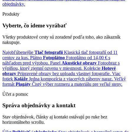
objednávky.
Produkty
Vyberte, čo ideme vyrábať
Všetky produktové cesty sú zoradené podľa toho, ako zákazník
nakupuje.
Najobľúbenejšie
Tlač fotografií
Klasická tlač fotografií od 11
centov za kus.
Plátno
Fotoplátno
Fotoplátno od 14,00 € s
náhľadom pred výrobou.
Panel
Akustické obrazy
Fotoobraz s
výplňou, ktorý zjemní ozvenu v miestnosti.
Kolekcie
Hotové
obrazy
Pripravené obrazy bez uploadu vlastnej fotografie.
Viac
fotiek
Koláže
Jedna kompozícia z viacerých záberov naraz.
Veľký
formát
Plagáty
Čistý výber rozmeru a materiálu pre veľké steny.
Účet a pomoc
Správa objednávky a kontakt
Stav objednávok, články aj kontakt ostávajú po ruke bez
horizontálneho scrollu.